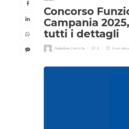
Concorso Funzi
Campania 2025,
tutti i dettagli
Redattore
,
2 anni fa
0
3 min
lettu