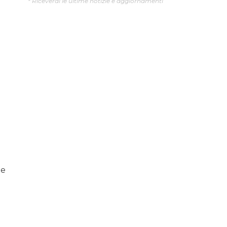
* Riceverai le ultime notizie e aggiornamenti
ne