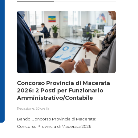
Concorso Provincia di Macerata
Conc
2026: 2 Posti per Funzionario
Ammi
Amministrativo/Contabile
Accu
Gest
Redazione
,
20 ore fa
Redazio
Bando Concorso Provincia di Macerata:
Concorso Provincia di Macerata 2026
Bando 
Funzio