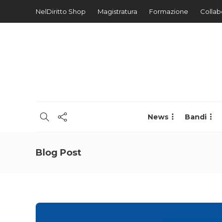
NelDiritto Shop
Magistratura
Formazione
Collab
News
Bandi
Blog Post