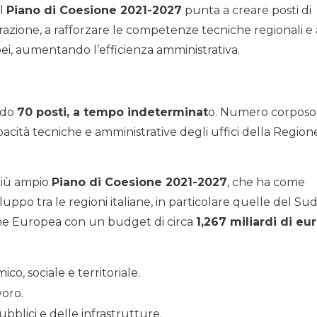
Il
Piano di Coesione 2021-2027
punta a creare posti di
trazione, a rafforzare le competenze tecniche regionali e 
pei, aumentando l’efficienza amministrativa.
ndo
70 posti, a tempo indeterminat
o. Numero corposo
cità tecniche e amministrative degli uffici della Region
 più ampio
Piano di Coesione 2021-2027
, che ha come
iluppo tra le regioni italiane, in particolare quelle del Sud
one Europea con un budget di circa
1,267 miliardi di eu
, sociale e territoriale.
voro.
pubblici e delle infrastrutture.