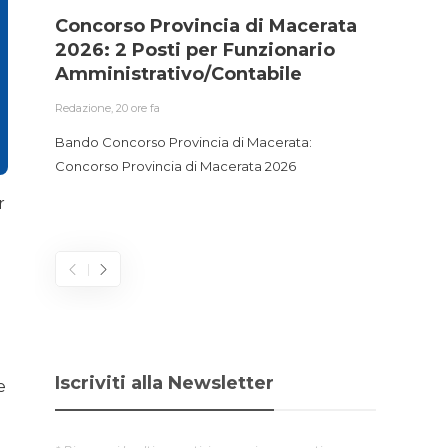
Concorso Provincia di Macerata
Conc
2026: 2 Posti per Funzionario
Ammi
Amministrativo/Contabile
Accu
Gest
Redazione
,
20 ore fa
Redazio
Bando Concorso Provincia di Macerata:
Concorso Provincia di Macerata 2026
Bando 
Funzio
r
2026
Iscriviti alla Newsletter
e