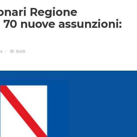
onari Regione
 70 nuove assunzioni:
ra
16409