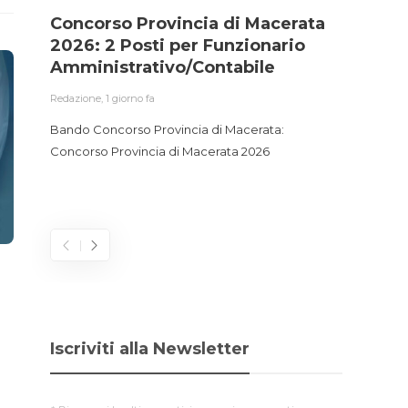
Concorso Provincia di Macerata
Conc
2026: 2 Posti per Funzionario
Ammi
Amministrativo/Contabile
Accu
Gest
Redazione
,
1 giorno fa
Redazio
Bando Concorso Provincia di Macerata:
Concorso Provincia di Macerata 2026
Bando 
Funzio
2026
Iscriviti alla Newsletter