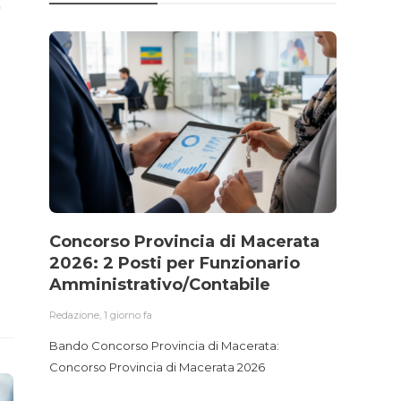
Concorso Provincia di Macerata
Conc
2026: 2 Posti per Funzionario
Ammi
Amministrativo/Contabile
Accu
Gest
Redazione
,
1 giorno fa
Redazio
Bando Concorso Provincia di Macerata:
Concorso Provincia di Macerata 2026
Bando 
Funzio