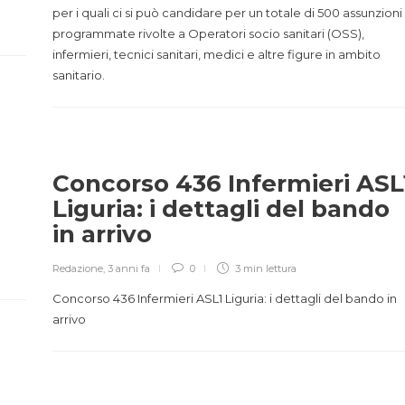
per i quali ci si può candidare per un totale di 500 assunzioni
programmate rivolte a Operatori socio sanitari (OSS),
infermieri, tecnici sanitari, medici e altre figure in ambito
sanitario.
Concorso 436 Infermieri ASL
Liguria: i dettagli del bando
in arrivo
Redazione
,
3 anni fa
0
3 min
lettura
Concorso 436 Infermieri ASL1 Liguria: i dettagli del bando in
arrivo