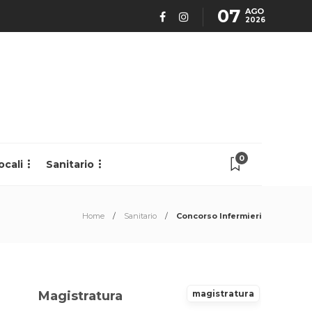
07
AGO
2026
0
ocali
Sanitario
Home
Sanitario
Concorso Infermieri
Magistratura
magistratura