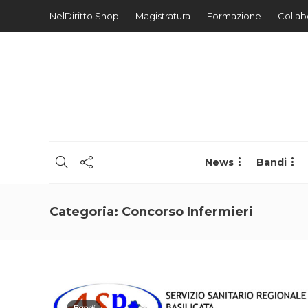
NelDiritto Shop
Magistratura
Formazione
Collab
News
Bandi
Categoria:
Concorso Infermieri