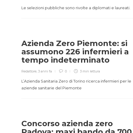
Le selezioni pubbliche sono rivolte a diplomati e laureati.
Azienda Zero Piemonte: si
assumono 226 infermieri a
tempo indeterminato
Redattore
,
3 anni fa
0
3 min
lettura
L’Azienda Sanitaria Zero di Torino ricerca infermieri per le
aziende sanitarie del Piemonte
Concorso azienda zero
Padova: maxi bando da 700