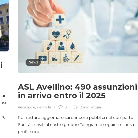
i
News
ASL Avellino: 490 assunzioni
in arrivo entro il 2025
o un
asi
Redazione
,
2 anni fa
0
3 min
lettura
i
ia,
Per restare aggiornato sui concorsi pubblici nel comparto
Sanità iscriviti al nostro gruppo Telegram e seguici sui nostri
profili social…