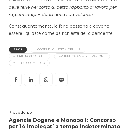
lavoro e non abbia dimostrato di non aver goduto
delle ferie nel corso di detto rapporto di lavoro per
ragioni indipendenti dalla sua volontà
».
Conseguentemente, le ferie possono e devono
essere liquidate come da richiesta del dipendente.
TAGS
#CORTE DI GIUSTIZIA DELL'UE
#FERIE NON GODUTE
#PUBBLICA AMMINISTRAZIONE
#PUBBLICO IMPIEGO
Precedente
Agenzia Dogane e Monopoli: Concorso
per 14 impiegati a tempo indeterminato