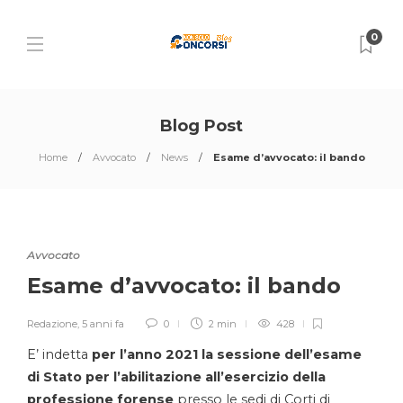
0
Blog Post
Home
Avvocato
News
Esame d’avvocato: il bando
Avvocato
Esame d’avvocato: il bando
Redazione
,
5 anni fa
0
2 min
428
E’ indetta
per l’anno 2021 la sessione dell’esame
di Stato per l’abilitazione all’esercizio della
professione forense
presso le sedi di Corti di