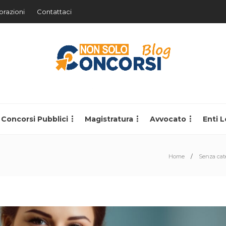
orazioni
Contattaci
Concorsi Pubblici
Magistratura
Avvocato
Enti L
Home
Senza cat