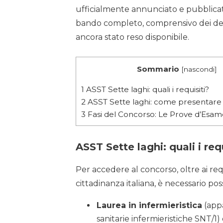
ufficialmente annunciato e pubblicato s
bando completo, comprensivo dei detta
ancora stato reso disponibile.
Sommario
[
nascondi
]
1
ASST Sette laghi: quali i requisiti?
2
ASST Sette laghi: come presentare
3
Fasi del Concorso: Le Prove d’Esam
A
SST Sette laghi: quali i req
Per accedere al concorso, oltre ai requ
cittadinanza italiana, è necessario po
Laurea in infermieristica
(appa
sanitarie infermieristiche SNT/1