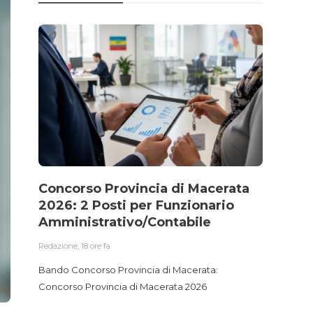
Concorso Provincia di Macerata
Conc
2026: 2 Posti per Funzionario
Ammi
Amministrativo/Contabile
Accu
Gest
Redazione
,
18 ore fa
Redazio
Bando Concorso Provincia di Macerata:
Concorso Provincia di Macerata 2026
Bando 
Funzio