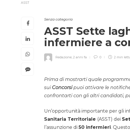
ASST
Senza categoria
ASST Sette lagh
infermiere a c
Redazione
,
2 anni fa
0
2 min
lett
Prima di mostrarti quale programma 
sui
Concorsi
puoi attivare le notific
confrontarti con gli altri candidati, pu
Un’opportunità importante per gli inf
Sanitaria Territoriale
(ASST) dei
Set
l’assunzione di
50 infermieri
. Questo