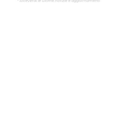
* Riceverai le ultime notizie e aggiornamenti