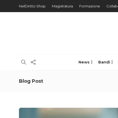
NelDiritto Shop
Magistratura
Formazione
Collab
News
Bandi
Blog Post