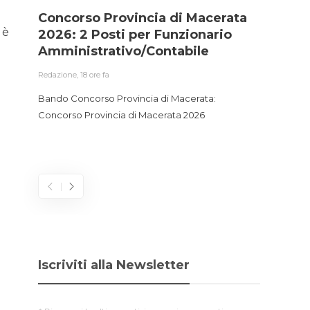
Concorso Provincia di Macerata
Conc
 è
2026: 2 Posti per Funzionario
Ammi
Amministrativo/Contabile
Accu
Gest
Redazione
,
18 ore fa
Redazio
Bando Concorso Provincia di Macerata:
Concorso Provincia di Macerata 2026
Bando 
Funzio
2026
Iscriviti alla Newsletter